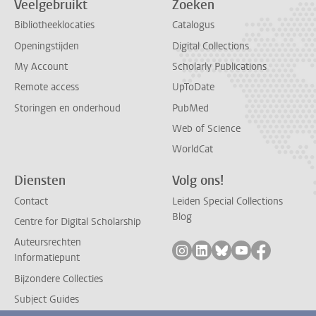
Veelgebruikt
Zoeken
Bibliotheeklocaties
Catalogus
Openingstijden
Digital Collections
My Account
Scholarly Publications
Remote access
UpToDate
Storingen en onderhoud
PubMed
Web of Science
WorldCat
Diensten
Volg ons!
Contact
Leiden Special Collections
Blog
Centre for Digital Scholarship
Auteursrechten
Volg ons op instagram
Volg ons op linkedin
Volg ons op bluesk
Volg ons op yo
Volg ons 
Informatiepunt
Bijzondere Collecties
Subject Guides