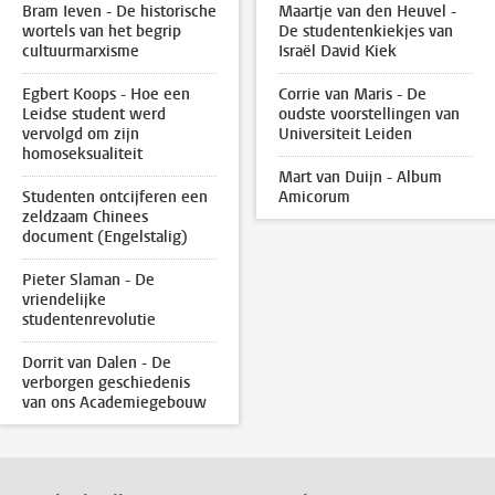
Bram Ieven - De historische
Maartje van den Heuvel -
wortels van het begrip
De studentenkiekjes van
cultuurmarxisme
Israël David Kiek
Egbert Koops - Hoe een
Corrie van Maris - De
Leidse student werd
oudste voorstellingen van
vervolgd om zijn
Universiteit Leiden
homoseksualiteit
Mart van Duijn - Album
Studenten ontcijferen een
Amicorum
zeldzaam Chinees
document (Engelstalig)
Pieter Slaman - De
vriendelijke
studentenrevolutie
Dorrit van Dalen - De
verborgen geschiedenis
van ons Academiegebouw