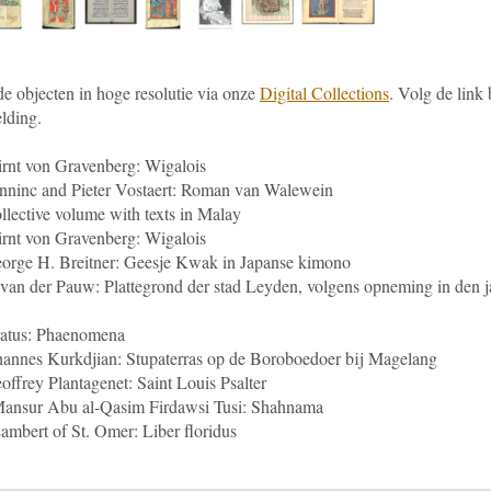
de objecten in hoge resolutie via onze
Digital Collections
. Volg de link 
lding.
rnt von Gravenberg: Wigalois
nninc and Pieter Vostaert: Roman van Walewein
llective volume with texts in Malay
rnt von Gravenberg: Wigalois
orge H. Breitner: Geesje Kwak in Japanse kimono
 van der Pauw: Plattegrond der stad Leyden, volgens opneming in den j
ratus: Phaenomena
annes Kurkdjian: Stupaterras op de Boroboedoer bij Magelang
offrey Plantagenet: Saint Louis Psalter
Mansur Abu al-Qasim Firdawsi Tusi: Shahnama
ambert of St. Omer: Liber floridus