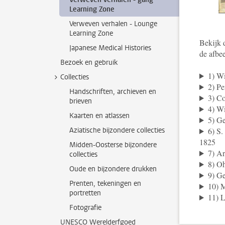
Learning Zone
Verweven verhalen - Lounge
Learning Zone
Bekijk 
Japanese Medical Histories
de afbee
Bezoek en gebruik
1) Wi
Collecties
2) Pe
Handschriften, archieven en
3) Co
brieven
4) Wi
Kaarten en atlassen
5) Ge
Aziatische bijzondere collecties
6) S.
1825
Midden-Oosterse bijzondere
7) A
collecties
8) Oh
Oude en bijzondere drukken
9) Ge
Prenten, tekeningen en
10) 
portretten
11) L
Fotografie
UNESCO Werelderfgoed