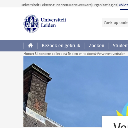
Ga direct naar de inhoud
Universiteit Leiden
Studenten
Medewerkers
Organisatiegids
Biblio
Zoek op onder
Zoekterm
Bezoek en gebruik
Zoeken
Studen
Home
Bijzondere collecties
Te zien en te doen
Verweven verhalen -
Ve