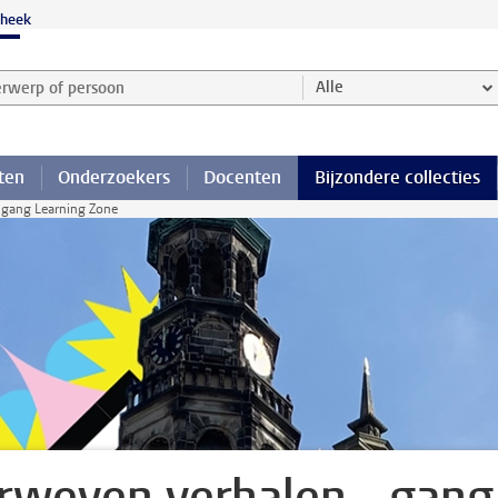
theek
werp of persoon en selecteer categorie
Alle
ten
Onderzoekers
Docenten
Bijzondere collecties
 gang Learning Zone
rweven verhalen - gang