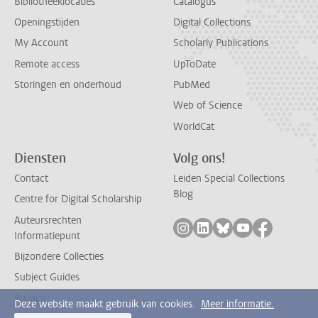
Bibliotheeklocaties
Catalogus
Openingstijden
Digital Collections
My Account
Scholarly Publications
Remote access
UpToDate
Storingen en onderhoud
PubMed
Web of Science
WorldCat
Diensten
Volg ons!
Contact
Leiden Special Collections
Blog
Centre for Digital Scholarship
Auteursrechten
Volg ons op instagram
Volg ons op linkedin
Volg ons op bluesk
Volg ons op yo
Volg ons 
Informatiepunt
Bijzondere Collecties
Subject Guides
Privacy
Deze website maakt gebruik van cookies.
Meer informatie.