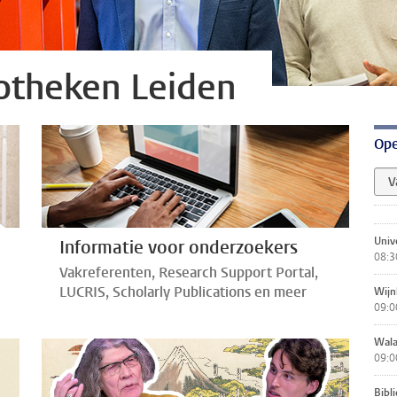
iotheken Leiden
Ope
V
Unive
Informatie voor onderzoekers
08:3
Vakreferenten, Research Support Portal,
LUCRIS, Scholarly Publications en meer
Wijn
09:0
Wala
09:0
Bibl