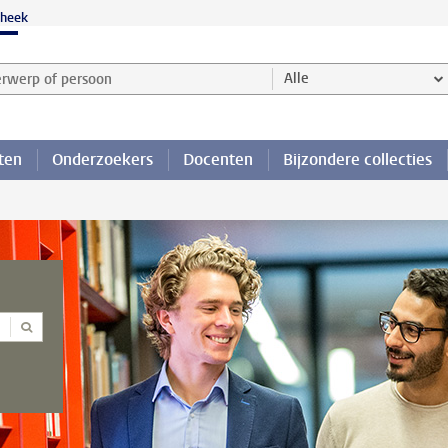
theek
werp of persoon en selecteer categorie
Alle
ten
Onderzoekers
Docenten
Bijzondere collecties