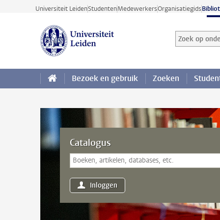
Ga direct naar de inhoud
Universiteit Leiden
Studenten
Medewerkers
Organisatiegids
Biblio
Zoek op onder
Zoekterm
Bezoek en gebruik
Zoeken
Studen
Catalogus
Inloggen