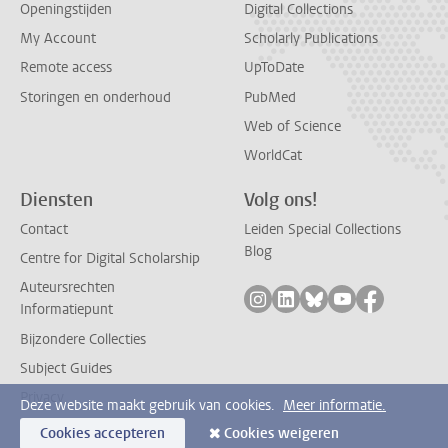
Openingstijden
Digital Collections
My Account
Scholarly Publications
Remote access
UpToDate
Storingen en onderhoud
PubMed
Web of Science
WorldCat
Diensten
Volg ons!
Contact
Leiden Special Collections
Blog
Centre for Digital Scholarship
Auteursrechten
Volg ons op instagram
Volg ons op linkedin
Volg ons op bluesk
Volg ons op yo
Volg ons 
Informatiepunt
Bijzondere Collecties
Subject Guides
Privacy
Deze website maakt gebruik van cookies.
Meer informatie.
Cookies accepteren
Cookies weigeren