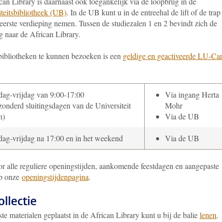
can Library is daarnaast ook toegankelijk via de loopbrug in de
iteitsbibliotheek (UB)
. In de UB kunt u in de entreehal de lift of de trap
eerste verdieping nemen. Tussen de studiezalen 1 en 2 bevindt zich de
g naar de African Library.
ibliotheken te kunnen bezoeken is een
geldige en geactiveerde LU-Ca
ag-vrijdag van 9:00-17:00
Via ingang Herta
zonderd sluitingsdagen van de Universiteit
Mohr
n)
Via de UB
ag-vrijdag na 17:00 en in het weekend
Via de UB
or alle reguliere openingstijden, aankomende feestdagen en aangepaste
op onze
openingstijdenpagina
.
ollectie
e materialen geplaatst in de African Library kunt u bij de balie
lenen
.