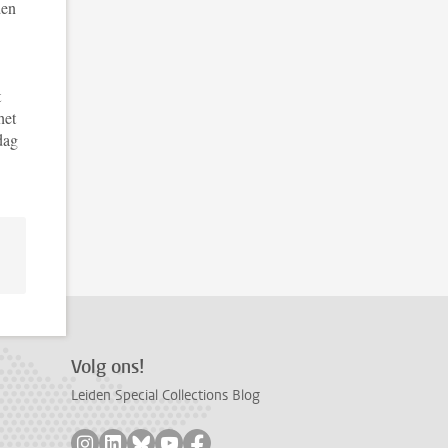
den
t
het
dag
Volg ons!
Leiden Special Collections Blog
Volg ons op instagram
Volg ons op linkedin
Volg ons op bluesky
Volg ons op youtube
Volg ons op facebook