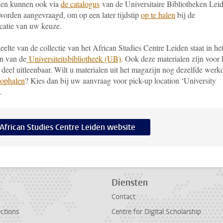
len kunnen ook via
de catalogus
van de Universitaire Bibliotheken Lei
orden aangevraagd, om op een later tijdstip
op te halen
bij de
ocatie van uw keuze.
elte van de collectie van het African Studies Centre Leiden staat in he
n van de
Universiteitsbibliotheek (UB)
. Ook deze materialen zijn voor 
 deel uitleenbaar. Wilt u materialen uit het magazijn nog dezelfde werk
ophalen
? Kies dan bij uw aanvraag voor pick-up location ‘University
.
African Studies Centre Leiden website
Diensten
Contact
ections
Centre for Digital Scholarship