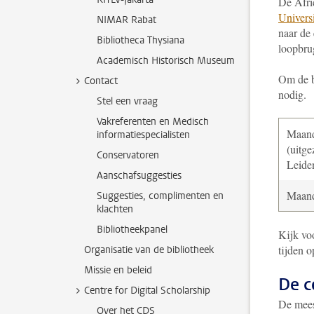
De Afri
Univers
NIMAR Rabat
naar de 
Bibliotheca Thysiana
loopbru
Academisch Historisch Museum
Om de b
Contact
nodig.
Stel een vraag
Vakreferenten en Medisch
Maand
informatiespecialisten
(uitge
Conservatoren
Leide
Aanschafsuggesties
Maand
Suggesties, complimenten en
klachten
Bibliotheekpanel
Kijk vo
tijden 
Organisatie van de bibliotheek
Missie en beleid
De c
Centre for Digital Scholarship
De meest
Over het CDS