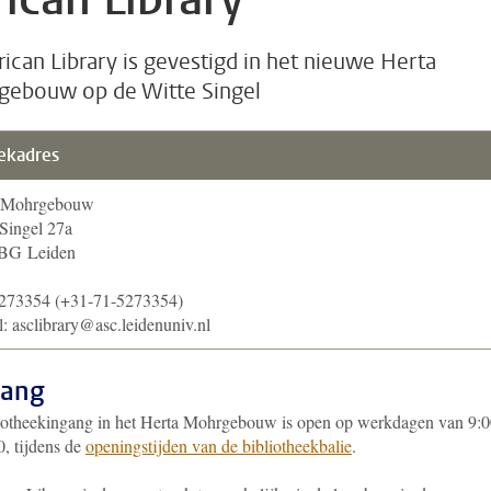
rican Library is gevestigd in het nieuwe Herta
ebouw op de Witte Singel
ekadres
a Mohrgebouw
 Singel 27a
BG Leiden
273354 (+31-71-5273354)
: asclibrary@asc.leidenuniv.nl
gang
iotheekingang in het Herta Mohrgebouw is open op werkdagen van 9:
0, tijdens de
openingstijden van de bibliotheekbalie
.