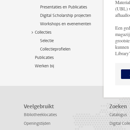
Materia
Presentaties en Publicaties
(UBL) w
afhaall
Digital Scholarship projecten
Workshops en evenementen
Een gede
Collecties
magazij
grootste
Selectie
kunnen
Collectieprofielen
Library’
Publicaties
Werken bij
Veelgebruikt
Zoeken
Bibliotheeklocaties
Catalogus
Openingstijden
Digital Coll