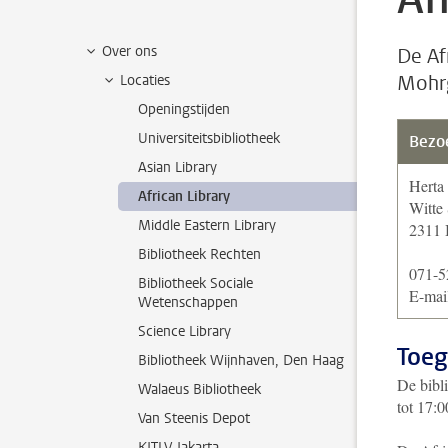
Over ons
De Af
Mohrg
Locaties
Openingstijden
Universiteitsbibliotheek
Bezo
Asian Library
Hert
African Library
Witte
Middle Eastern Library
2311 
Bibliotheek Rechten
071-5
Bibliotheek Sociale
E-mail
Wetenschappen
Science Library
Toe
Bibliotheek Wijnhaven, Den Haag
De bibl
Walaeus Bibliotheek
tot 17:0
Van Steenis Depot
KITLV-Jakarta