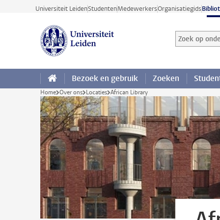
Ga direct naar de inhoud
Universiteit Leiden
Studenten
Medewerkers
Organisatiegids
Biblio
Zoek op onder
Zoekterm
Bezoek en gebruik
Zoeken
Studen
Home
Over ons
Locaties
African Library
Af