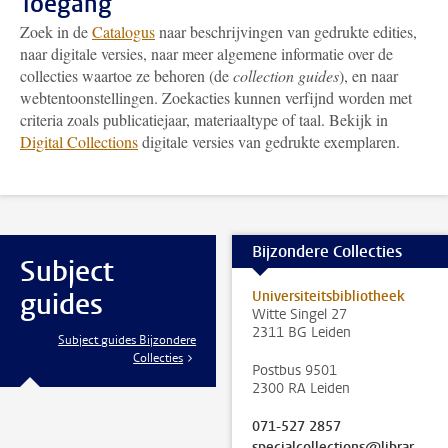
Toegang
Zoek in de
Catalogus
naar beschrijvingen van gedrukte edities,
naar digitale versies, naar meer algemene informatie over de
collecties waartoe ze behoren (de
collection guides
), en naar
webtentoonstellingen. Zoekacties kunnen verfijnd worden met
criteria zoals publicatiejaar, materiaaltype of taal. Bekijk in
Digital Collections
digitale versies van gedrukte exemplaren.
Bijzondere Collecties
Subject
guides
Universiteitsbibliotheek
Witte Singel 27
2311 BG Leiden
Subject guides Bijzondere
Collecties
Postbus 9501
2300 RA Leiden
071-527 2857
specialcollections@library.leidenuniv.nl