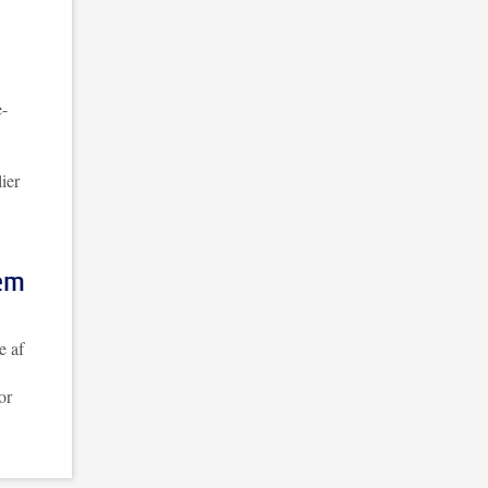
e-
ier
em
e af
or