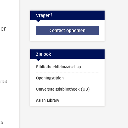
Vragen?
eer
Contact opnemen
Zie ook
Bibliotheeklidmaatschap
Openingstijden
teit
Universiteitsbibliotheek (UB)
Asian Library
en