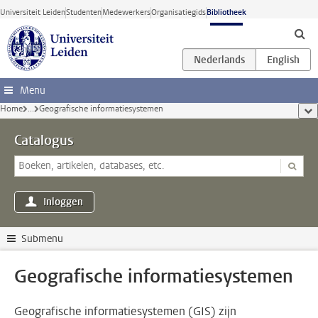
Ga direct naar de inhoud
Universiteit Leiden
Studenten
Medewerkers
Organisatiegids
Bibliotheek
Menu
Home
...
Geografische informatiesystemen
too
Catalogus
Inloggen
Submenu
Geografische informatiesystemen
Geografische informatiesystemen (GIS) zijn