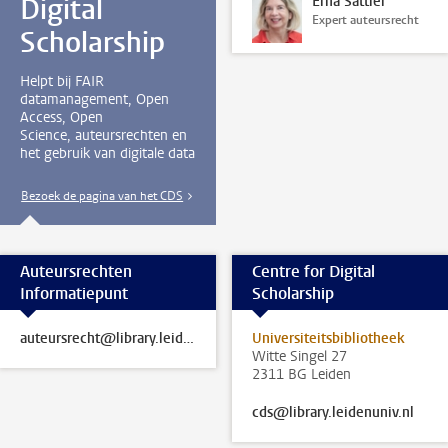
Digital
Erna Sattler
Expert auteursrecht
Scholarship
Helpt bij FAIR
datamanagement, Open
Access, Open
Science, auteursrechten en
het gebruik van digitale data
Bezoek de pagina van het CDS
Auteursrechten
Centre for Digital
Informatiepunt
Scholarship
auteursrecht@library.leidenuniv.nl
Universiteitsbibliotheek
Witte Singel 27
2311 BG Leiden
cds@library.leidenuniv.nl