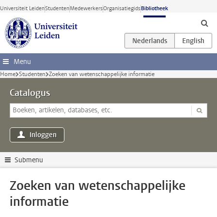
Ga direct naar de inhoud
Universiteit Leiden
Studenten
Medewerkers
Organisatiegids
Bibliotheek
Menu
Home
Studenten
Zoeken van wetenschappelijke informatie
Catalogus
Inloggen
Submenu
Zoeken van wetenschappelijke
informatie