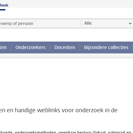
theek
werp of persoon en selecteer categorie
Alle
ten
Onderzoekers
Docenten
Bijzondere collecties
en en handige weblinks voor onderzoek in de
rskunde, onderzoeksmethoden, openbaar bestuur (lokaal, nationaal en