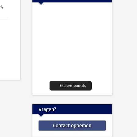
r,
Explore journals
Vragen?
Contact opnemen