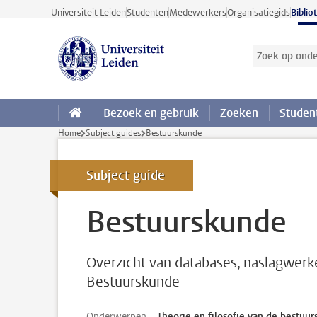
Ga direct naar de inhoud
Universiteit Leiden
Studenten
Medewerkers
Organisatiegids
Biblio
Zoek op onder
Zoekterm
Bezoek en gebruik
Zoeken
Studen
Home
Subject guides
Bestuurskunde
Subject guide
Bestuurskunde
Overzicht van databases, naslagwerk
Bestuurskunde
Onderwerpen
Theorie en filosofie van de bestuu