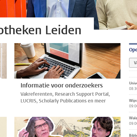
iotheken Leiden
Ope
V
Unive
Informatie voor onderzoekers
08:3
Vakreferenten, Research Support Portal,
LUCRIS, Scholarly Publications en meer
Wijn
09:0
Wala
09:0
Bibl