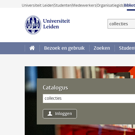
Ga direct naar de inhoud
Universiteit Leiden
Studenten
Medewerkers
Organisatiegids
Biblio
Zoek op onder
Zoekterm
Bezoek en gebruik
Zoeken
Studen
Catalogus
Inloggen