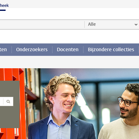
theek
werp of persoon en selecteer categorie
Alle
ten
Onderzoekers
Docenten
Bijzondere collecties