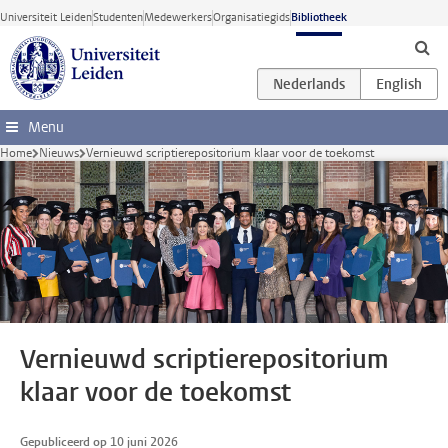
Ga direct naar de inhoud
Universiteit Leiden
Studenten
Medewerkers
Organisatiegids
Bibliotheek
Menu
Home
Nieuws
Vernieuwd scriptierepositorium klaar voor de toekomst
Vernieuwd scriptierepositorium
klaar voor de toekomst
Gepubliceerd op 10 juni 2026