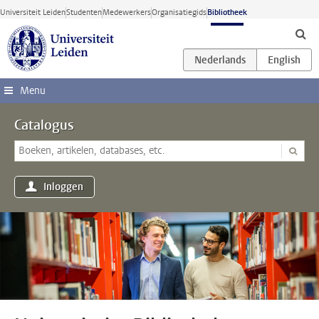
Ga direct naar de inhoud
Universiteit Leiden
Studenten
Medewerkers
Organisatiegids
Bibliotheek
Menu
Catalogus
Inloggen