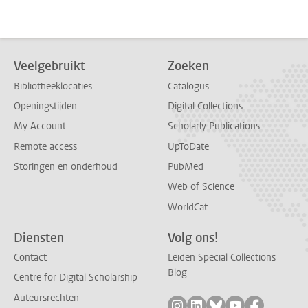
Veelgebruikt
Zoeken
Bibliotheeklocaties
Catalogus
Openingstijden
Digital Collections
My Account
Scholarly Publications
Remote access
UpToDate
Storingen en onderhoud
PubMed
Web of Science
WorldCat
Diensten
Volg ons!
Contact
Leiden Special Collections
Blog
Centre for Digital Scholarship
Auteursrechten
Volg ons op instagram
Volg ons op linkedin
Volg ons op bluesk
Volg ons op yo
Volg ons 