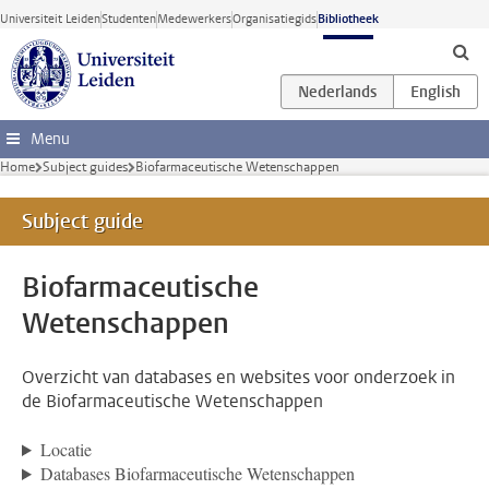
Ga direct naar de inhoud
Universiteit Leiden
Studenten
Medewerkers
Organisatiegids
Bibliotheek
Menu
Home
Subject guides
Biofarmaceutische Wetenschappen
Subject guide
Biofarmaceutische
Wetenschappen
Overzicht van databases en websites voor onderzoek in
de Biofarmaceutische Wetenschappen
Locatie
Databases Biofarmaceutische Wetenschappen