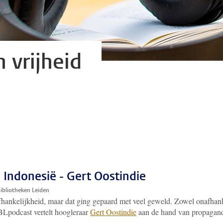
 vrijheid
 Indonesië - Gert Oostindie
Bibliotheken Leiden
afhankelijkheid, maar dat ging gepaard met veel geweld. Zowel onafhank
BLpodcast vertelt hoogleraar
Gert Oostindie
aan de hand van propaganda