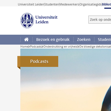
Ga direct naar de inhoud
Universiteit Leiden
Studenten
Medewerkers
Organisatiegids
Biblio
Zoek op onder
Zoekterm
Bezoek en gebruik
Zoeken
Studen
Home
Podcasts
Onderdrukking en vrijheid
De bloedige dekolonisat
Podcasts