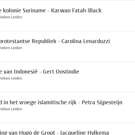
de kolonie Suriname - Karwan Fatah-Black
theken Leiden
 protestantse Republiek - Carolina Lenarduzzi
theken Leiden
e van Indonesië - Gert Oostindie
theken Leiden
 in het vroege islamitische rijk - Petra Sijpesteijn
theken Leiden
ing van Hugo de Groot - Jacqueline Hylkema