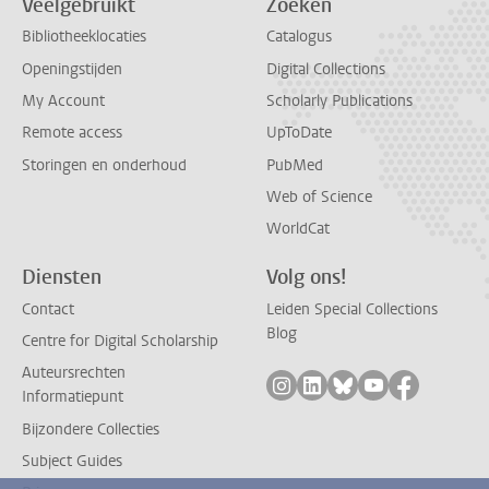
Veelgebruikt
Zoeken
Bibliotheeklocaties
Catalogus
Openingstijden
Digital Collections
My Account
Scholarly Publications
Remote access
UpToDate
Storingen en onderhoud
PubMed
Web of Science
WorldCat
Diensten
Volg ons!
Contact
Leiden Special Collections
Blog
Centre for Digital Scholarship
Auteursrechten
Volg ons op instagram
Volg ons op linkedin
Volg ons op bluesk
Volg ons op yo
Volg ons 
Informatiepunt
Bijzondere Collecties
Subject Guides