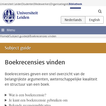
Ga direct naar de inhoud
Universiteit Leiden
Studenten
Medewerkers
Organisatiegids
Bibliotheek
Menu
Home
Subject guides
Boekrecensies vinden
Subject guide
Boekrecensies vinden
Boekrecensies geven een snel overzicht van de
belangrijkste argumenten, wetenschappelijke kwaliteit
en structuur van een boek.
Wat is een boekrecensie?
Je kunt een boekrecensie gebruiken om
Bekende recensiepublicaties