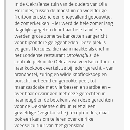
In de Oekraïense tuin van de ouders van Olia
Hercules, tussen de moestuin en weelderige
fruitbomen, stond een onopvallend gebouwtje:
de zomerkeuken. Hier werd de hele zomer lang
dagelijks gegeten door haar hele familie en
werden grote zomerse banketten aangericht
voor bijzondere gelegenheden. Deze plek is
volgens Hercules, die naam maakte als chef in
het Londense restaurant
Ottolenghi's
, dé
centrale plek in de Oekraïense voedselcultuur. In
haar kookboek vertelt ze bij ieder gerecht – van
brandnetel, zuring en wilde knoflooksoep en
borscht met eend en gerookte peer, tot
maanzaadcake met vlierbessen en aardbeien –
over haar ervaringen met deze gerechten in
haar jeugd en de betekenis van deze gerechten
voor de Oekraïense cultuur. Niet alleen
geweldige (vegetarische) recepten dus, maar
ook een kans om te leren over de rijke
voedselcultuur van ‘het grensland’.