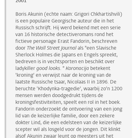
2001
Boris Akunin (echte naam: Grigori Chkhartishvili)
is een populaire Georgische auteur die in het
Russisch schrijft. Hij werd bekend met een serie
van 16 historische detectiveromans rond het
fictieve personage Erast Fandorin, beschreven
door
The Wall Street Journal
als "een Slavische
Sherlock Holmes die Japans en Engels spreekt,
bedreven is in vechtsporten en beschikt over
ladykiller
good looks
. "
Koronacija
betekent
'kroning' en verwijst naar de kroning van de
laatste Russische tsaar, Nicolaas II in 1896. De
beruchte 'Khodynka-tragedie', waarbij zo'n 1200
mensen werden doodgedrukt tijdens de
kroningsfestiviteiten, speelt een rol in het boek.
Fandorin onderzoekt de ontvoering van een jong
lid van de keizerlijke familie, door een zekere
dokter Lind, die een edelsteen van de keizerlijke
scepter wil als losgeld voor de jongen. Dit klinkt
alsof Akunin zwaar leunt op meesters uit het