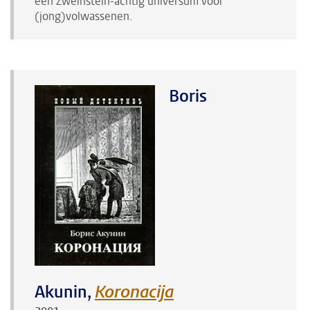
een Zweinstein-achtig universum voor
(jong)volwassenen.
Boris
Akunin,
Koronacija