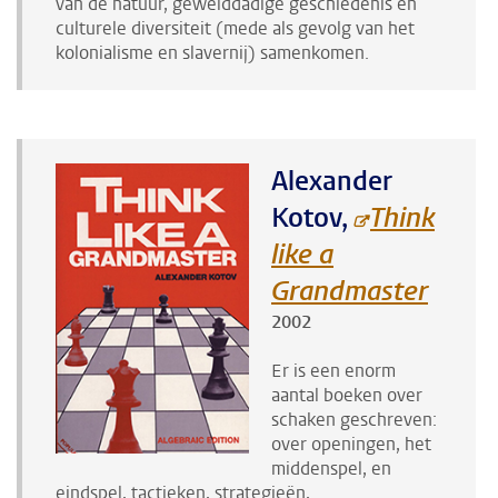
van de natuur, gewelddadige geschiedenis en
culturele diversiteit (mede als gevolg van het
kolonialisme en slavernij) samenkomen.
Alexander
Kotov,
Think
like a
Grandmaster
2002
Er is een enorm
aantal boeken over
schaken geschreven:
over openingen, het
middenspel, en
eindspel, tactieken, strategieën,