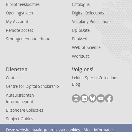
Bibliotheeklocaties
Catalogus
Openingstijden
Digital Collections
My Account
Scholarly Publications
Remote access
UpToDate
Storingen en onderhoud
PubMed
Web of Science
WorldCat
Diensten
Volg ons!
Contact
Leiden Special Collections
Blog
Centre for Digital Scholarship
Auteursrechten
Volg ons op instagram
Volg ons op linkedin
Volg ons op bluesk
Volg ons op yo
Volg ons 
Informatiepunt
Bijzondere Collecties
Subject Guides
Privacy
Deze website maakt gebruik van cookies.
Meer informatie.