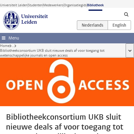
Ga direct naar de inhoud
Universiteit Leiden
Studenten
Medewerkers
Organisatiegids
Bibliotheek
Menu
Home
...
Bibliotheekconsortium UKB sluit nieuwe deals af voor toegang tot
too
wetenschappelijke journals en open access
Bibliotheekconsortium UKB sluit
nieuwe deals af voor toegang tot