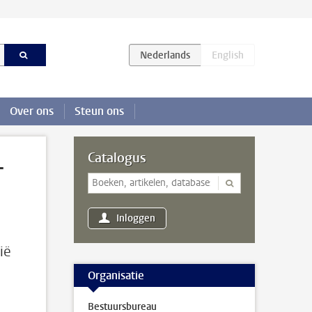
Over ons
Steun ons
-
Catalogus
Inloggen
ië
Organisatie
n
Bestuursbureau