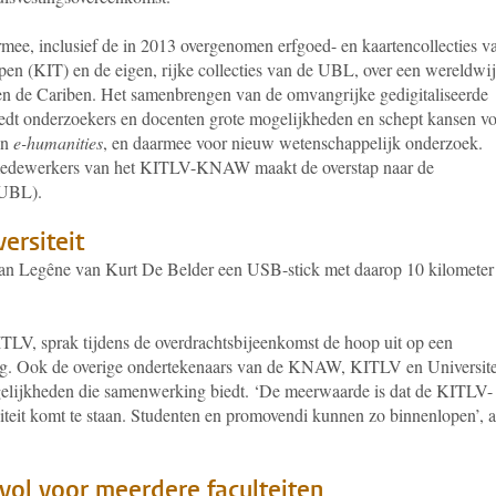
rmee, inclusief de in 2013 overgenomen erfgoed- en kaartencollecties v
open (KIT) en de eigen, rijke collecties van de UBL, over een wereldwi
en de Cariben. Het samenbrengen van de omvangrijke gedigitaliseerde
iedt onderzoekers en docenten grote mogelijkheden en schept kansen v
an
e-humanities
, en daarmee voor nieuw wetenschappelijk onderzoek.
iemedewerkers van het KITLV-KNAW maakt de overstap naar de
(UBL).
versiteit
an Legêne van Kurt De Belder een USB-stick met daarop 10 kilometer
ITLV, sprak tijdens de overdrachtsbijeenkomst de hoop uit op een
g. Ook de overige ondertekenaars van de KNAW, KITLV en Universite
lijkheden die samenwerking biedt. ‘De meerwaarde is dat de KITLV-
rsiteit komt te staan. Studenten en promovendi kunnen zo binnenlopen’, 
vol voor meerdere faculteiten