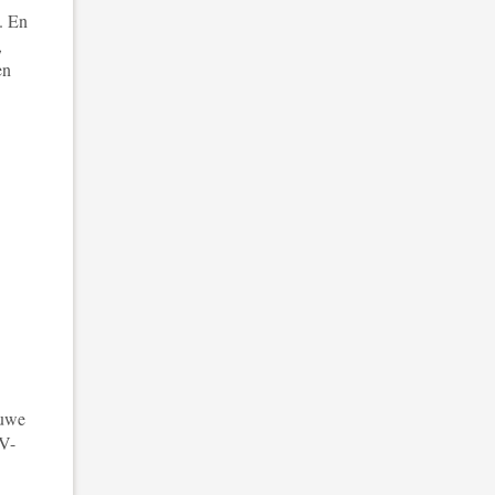
. En
,
en
euwe
LV-