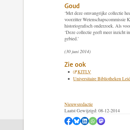
Goud
‘Met deze omvangrijke collectie hee
voorzitter Wetenschapscommissie KI
historiografisch onderzoek. Als vo
‘Deze collectie geeft meer inzicht 
gebied.’
(30 juni 2014)
Zie ook
KITLV
Universitaire Bibliotheken Lei
Nieuwsredactie
Laatst Gewijzigd: 08-12-2014
Delen op Facebook
Delen via Bluesky
Delen op LinkedIn
Delen via WhatsA
Delen via Mas