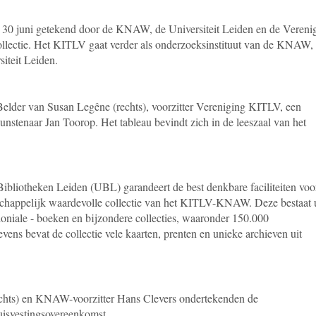
30 juni getekend door de KNAW, de Universiteit Leiden en de Vereni
ollectie. Het KITLV gaat verder als onderzoeksinstituut van de KNAW,
teit Leiden.
Belder van Susan Legêne (rechts), voorzitter Vereniging KITLV, een
unstenaar Jan Toorop. Het tableau bevindt zich in de leeszaal van het
Bibliotheken Leiden (UBL) garandeert de best denkbare faciliteiten voo
schappelijk waardevolle collectie van het KITLV-KNAW. Deze bestaat u
loniale - boeken en bijzondere collecties, waaronder 150.000
Tevens bevat de collectie vele kaarten, prenten en unieke archieven uit
rechts) en KNAW-voorzitter Hans Clevers ondertekenden de
svestingsovereenkomst.