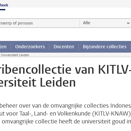
theek
werp of persoon en selecteer categorie
Alle
ten
Onderzoekers
Docenten
Bijzondere collecties
Universiteit Leiden
ibencollectie van KITLV
siteit Leiden
beheer over van de omvangrijke collecties Indones
tuut voor Taal-, Land- en Volkenkunde (KITLV-KNAW)
 omvangrijke collectie heeft de universiteit goud i