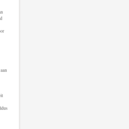
an
jd
oor
 aan
it
aldus