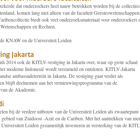
zekerde dat onderzoekers heel nauw betrokken worden bij de collecties
itenland, komen lang niet alleen van de faculteit Geesteswetenschappen
aribencollectie biedt ook veel onderzoeksmateriaal voor onderzoekers 
e Wetenschappen en Rechten.
 de KNAW en de Universiteit Leiden
ing Jakarta
uli 2014 ook de KITLV-vestiging in Jakarta over, waar op grote schaal
r het moderne Indonesië wordt verzameld en ontsloten. KITLV-Jakarta
andse ambassadeterrein in Jakarta. De vestiging gaat verder als
n blijft deelnemen aan het vernieuwingsprogramma van de
n van de Akademie.
di
spelen bij de verdere uitbouw van de Universiteit Leiden als zwaartepunt
 gebied van Zuidoost -Azië en de Cariben. Met het aantrekken van ni
niversiteit Leiden gezamenlijk investeren in versterking van de KIT