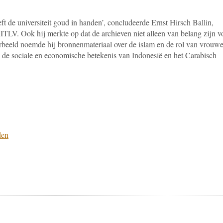
ft de universiteit goud in handen’, concludeerde Ernst Hirsch Ballin,
TLV. Ook hij merkte op dat de archieven niet alleen van belang zijn v
orbeeld noemde hij bronnenmateriaal over de islam en de rol van vrouw
in de sociale en economische betekenis van Indonesië en het Carabisch
den
pp
todon