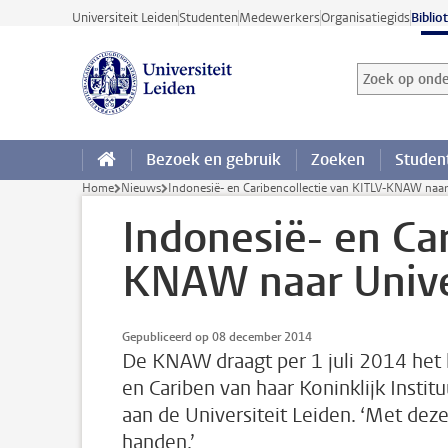
Ga direct naar de inhoud
Universiteit Leiden
Studenten
Medewerkers
Organisatiegids
Biblio
Zoek op onder
Zoekterm
Bezoek en gebruik
Zoeken
Studen
Home
Nieuws
Indonesië- en Caribencollectie van KITLV-KNAW naar 
Indonesië- en Car
KNAW naar Univer
Gepubliceerd op 08 december 2014
De KNAW draagt per 1 juli 2014 het 
en Cariben van haar Koninklijk Insti
aan de Universiteit Leiden. ‘Met deze
handen.’