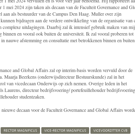
per 1 mei 2024 vervullen en is voor vier jaar benoemd. Hij rapporteert a
er 1 mei 2024 zijn taken als decaan van de Faculteit Governance and Gl
el aan als bestuurder van de Campus Den Haag. Muller over zijn
kunnen bijdragen aan de verdere ontwikkeling van de organisatie van 
 en complexe uitdagingen. Daarbij zal ik intensief gebruik maken van mi
g binnen en vooral ook buiten de universiteit. Ik zal vooral proberen tot
 in nauwe afstemming en consultatie met betrokkenen binnen en buiten
rnance and Global Affairs zal op interim-basis worden vervuld door de
 Maarja Beerkens (onderwijsdirecteur Bestuurskunde) zal in het
e rol van vicedecaan Onderwijs op zich nemen. Overige leden in het
els Laurens, directeur bedrijfsvoering/ portefeuillehouder bedrijfsvoerin
illehouder studentzaken.
n nieuwe decaan voor de Faculteit Governance and Global Affairs word
RECTOR MAGNIFICUS
VICE-RECTOR MAGNIFICUS
VICEVOORZITTER CVB