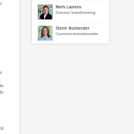
e
Niels Laurens
Directeur bedrijfsvoering
Sterre Burmeister
Communicatiemedewerker
we
in
de
it.