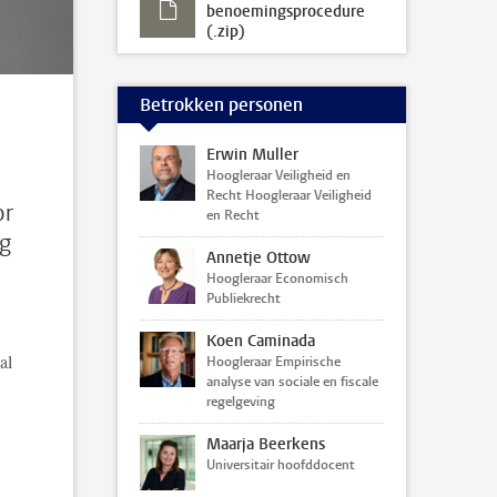
benoemingsprocedure
(.zip)
Betrokken personen
Erwin Muller
Hoogleraar Veiligheid en
Recht Hoogleraar Veiligheid
or
en Recht
ng
Annetje Ottow
Hoogleraar Economisch
Publiekrecht
Koen Caminada
al
Hoogleraar Empirische
analyse van sociale en fiscale
regelgeving
Maarja Beerkens
Universitair hoofddocent