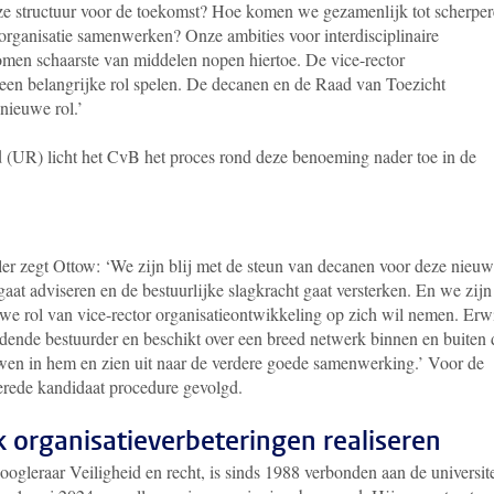
ze structuur voor de toekomst? Hoe komen we gezamenlijk tot scherper
rganisatie samenwerken? Onze ambities voor interdisciplinaire
en schaarste van middelen nopen hiertoe. De vice-rector
 een belangrijke rol spelen. De decanen en de Raad van Toezicht
nieuwe rol.’
d (UR) licht het CvB het proces rond deze benoeming nader toe in de
r zegt Ottow: ‘We zijn blij met de steun van decanen voor deze nieu
gaat adviseren en de bestuurlijke slagkracht gaat versterken. En we zijn
we rol van vice-rector organisatieontwikkeling op zich wil nemen. Erw
ndende bestuurder en beschikt over een breed netwerk binnen en buiten 
uwen in hem en zien uit naar de verdere goede samenwerking.’ Voor de
gerede kandidaat procedure gevolgd.
 organisatieverbeteringen realiseren
oogleraar Veiligheid en recht, is sinds 1988 verbonden aan de universite