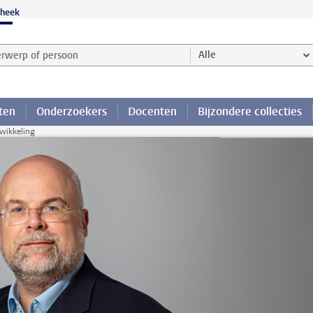
theek
werp of persoon en selecteer categorie
Alle
ten
Onderzoekers
Docenten
Bijzondere collecties
twikkeling