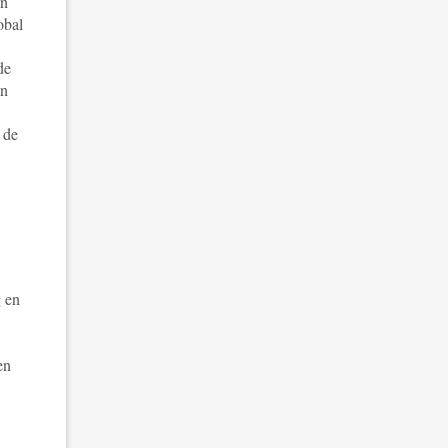
an
obal
de
jn
 de
g en
en