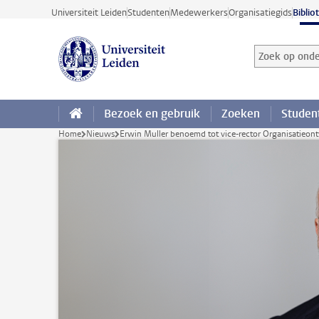
Ga direct naar de inhoud
Universiteit Leiden
Studenten
Medewerkers
Organisatiegids
Biblio
Zoek op onder
Zoekterm
Bezoek en gebruik
Zoeken
Studen
Home
Nieuws
Erwin Muller benoemd tot vice-rector Organisatieon