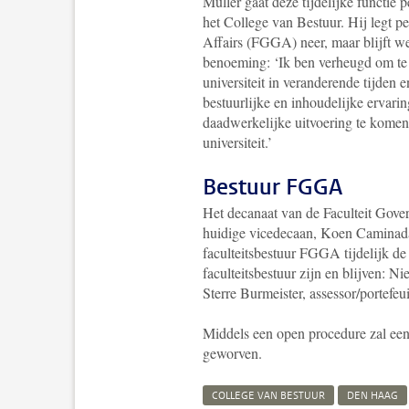
Muller gaat deze tijdelijke functie 
het College van Bestuur. Hij legt p
Affairs (FGGA) neer, maar blijft w
benoeming: ‘Ik ben verheugd om te 
universiteit in veranderende tijden
bestuurlijke en inhoudelijke ervarin
daadwerkelijke uitvoering te komen
universiteit.’
Bestuur FGGA
Het decanaat van de Faculteit Gove
huidige vicedecaan, Koen Caminada.
faculteitsbestuur FGGA tijdelijk d
faculteitsbestuur zijn en blijven: Ni
Sterre Burmeister, assessor/portefeu
Middels een open procedure zal ee
geworven.
COLLEGE VAN BESTUUR
DEN HAAG