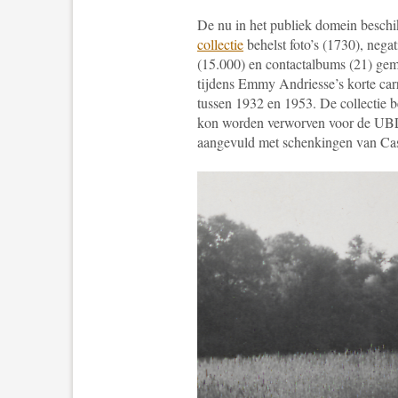
De nu in het publiek domein beschi
collectie
behelst foto’s (1730), nega
(15.000) en contactalbums (21) ge
tijdens Emmy Andriesse’s korte carr
tussen 1932 en 1953. De collectie be
kon worden verworven voor de UBL, 
aangevuld met schenkingen van Cas