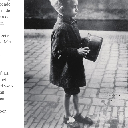
jpende
 in de
an de
in
zette
s. Met
r
t tot
 het
riesse’s
van
 en
oor,