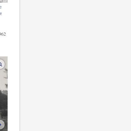
e
e
1962
vergroot afbeeldingen
volgende afbeelding