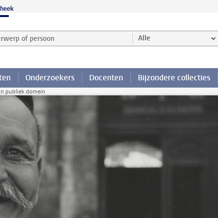
theek
werp of persoon en selecteer categorie
Alle
ten
Onderzoekers
Docenten
Bijzondere collecties
in publiek domein