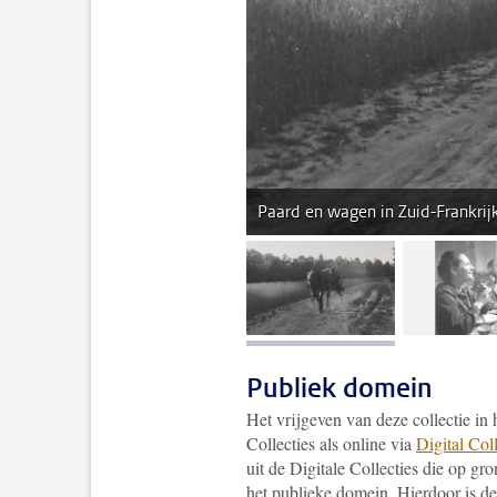
Paard en wagen in Zuid-Frankrijk
afbeelding 1
af
Publiek domein
Het vrijgeven van deze collectie in
Collecties als online via
Digital Col
uit de Digitale Collecties die op g
het publieke domein. Hierdoor is de