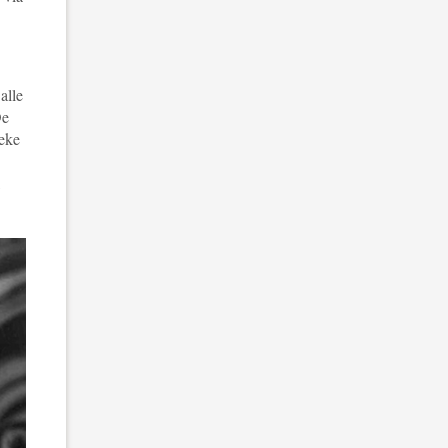
alle
De
ieke
,