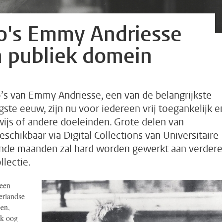
to's Emmy Andriesse
n publiek domein
o’s van Emmy Andriesse, een van de belangrijkste
ste eeuw, zijn nu voor iedereen vrij toegankelijk e
ijs of andere doeleinden. Grote delen van
eschikbaar via Digital Collections van Universitaire
nde maanden zal hard worden gewerkt aan verder
llectie.
een
erlandse
pen,
ok oog