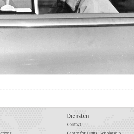
pp
todon
Diensten
Contact
ections
Centre for Digital Scholarship