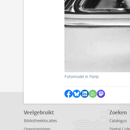
Fotomodel in Parijs
Delen op Facebook
Delen via Bluesky
Delen op LinkedIn
Delen via WhatsA
Delen via Mas
Veelgebruikt
Zoeken
Bibliotheeklocaties
Catalogus
Openingstijden
Digital Coll