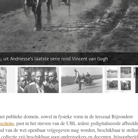
, uit Andriesse's laatste serie rond Vincent van Gogh
beelding 2
afbeelding 3
afbeelding 4
afbeel
 het publieke domein, zowel in fysieke vorm in de leeszaal Bijzondere
lections
, past in het streven van de UBL iedere gedigitaliseerde afbeeld
rond van de wet openbaar vrijgegeven mag worden, beschikbaar te stellen
 collectie vrij beschikbaar voor onderzoekers en docenten, bijvoorbeeld