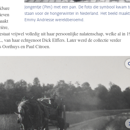
Jongentje (Pim) met een pan. De foto die symbool kwam t
kbare
staan voor de hongerwinter in Nederland. Het beeld maakt
tieven
Emmy Andriesse wereldberoemd.
maakt
ière,
staat vrijwel volledig uit haar persoonlijke nalatenschap, welke al in 
van haar echtgenoot Dick Elffers. Later werd de collectie verder
 Oorthuys en Paul Citroen.