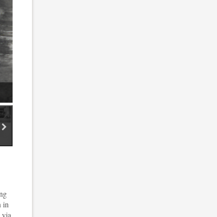
volgende miniatuur afbeeldingen
ding 5
afbeelding 6
afbeelding 7
ing
 in
 via