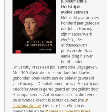
Jubileumeditie
Herfsttij
der
Middeleeuwen
Het is dit jaar precies
honderd jaar geleden
dat Johan Huizinga
zijn meesterwerk
Herfsttij der
Middeleeuwen
publiceerde. Naar
aanleiding hiervan
heeft Leiden
University Press een jubileumeditie uitgegeven.
Met 300 illustraties in kleur doet het kloeke,
gebonden boek recht aan de belevingswereld
van Huizinga. De jubileumeditie van
Herfsttij der
Middeleeuwen
is geredigeerd en toegelicht door
Huizinga-kenner Anton van der Lem, die tevens
de drijvende kracht is achter de website
Huizinga Online
. Het is te bestellen in de
boekhandel en bij
Leiden University Press
.