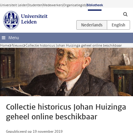
Ga direct naar de inhoud
Universiteit Leiden
Studenten
Medewerkers
Organisatiegids
Bibliotheek
Menu
Home
Nieuws
Collectie historicus Johan Huizinga geheel online beschikbaar
Collectie historicus Johan Huizinga
geheel online beschikbaar
Gepubliceerd op 19 november 2019