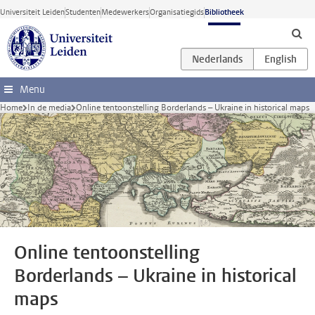
Ga direct naar de inhoud
Universiteit Leiden
Studenten
Medewerkers
Organisatiegids
Bibliotheek
Menu
Home
In de media
Online tentoonstelling Borderlands – Ukraine in historical maps
Online tentoonstelling
Borderlands – Ukraine in historical
maps