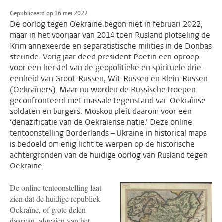
Gepubliceerd op 16 mei 2022
De oorlog tegen Oekraïne begon niet in februari 2022,
maar in het voorjaar van 2014 toen Rusland plotseling de
Krim annexeerde en separatistische milities in de Donbas
steunde. Vorig jaar deed president Poetin een oproep
voor een herstel van de geopolitieke en spirituele drie-
eenheid van Groot-Russen, Wit-Russen en Klein-Russen
(Oekraïners). Maar nu worden de Russische troepen
geconfronteerd met massale tegenstand van Oekraïnse
soldaten en burgers. Moskou pleit daarom voor een
‘denazificatie van de Oekraïense natie.’ Deze online
tentoonstelling Borderlands – Ukraine in historical maps
is bedoeld om enig licht te werpen op de historische
achtergronden van de huidige oorlog van Rusland tegen
Oekraïne.
De online tentoonstelling laat
zien dat de huidige republiek
Oekraïne, of grote delen
daarvan, afgezien van het