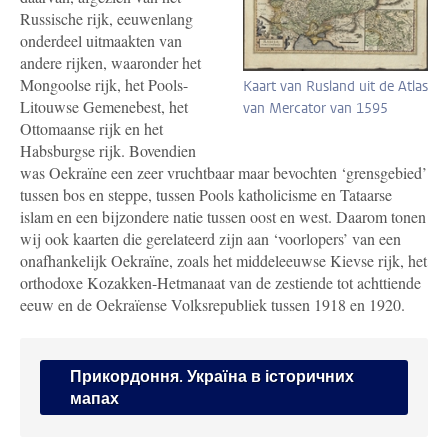
Russische rijk, eeuwenlang
onderdeel uitmaakten van
andere rijken, waaronder het
Mongoolse rijk, het Pools-
Kaart van Rusland uit de Atlas
Litouwse Gemenebest, het
van Mercator van 1595
Ottomaanse rijk en het
Habsburgse rijk. Bovendien
was Oekraïne een zeer vruchtbaar maar bevochten ‘grensgebied’
tussen bos en steppe, tussen Pools katholicisme en Tataarse
islam en een bijzondere natie tussen oost en west. Daarom tonen
wij ook kaarten die gerelateerd zijn aan ‘voorlopers’ van een
onafhankelijk Oekraïne, zoals het middeleeuwse Kievse rijk, het
orthodoxe Kozakken-Hetmanaat van de zestiende tot achttiende
eeuw en de Oekraïense Volksrepubliek tussen 1918 en 1920.
Прикордоння. Україна в історичних
мапах