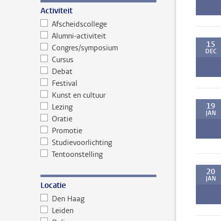
Activiteit
Afscheidscollege
Alumni-activiteit
15
Congres/symposium
DEC
Cursus
Debat
Festival
Kunst en cultuur
19
Lezing
JAN
Oratie
Promotie
Studievoorlichting
Tentoonstelling
20
JAN
Locatie
Den Haag
Leiden