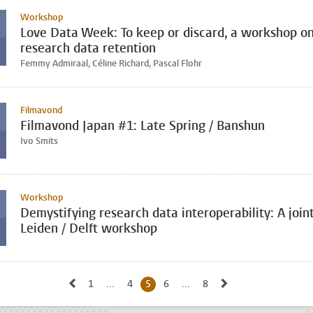
Workshop
Love Data Week: To keep or discard, a workshop o
research data retention
Femmy Admiraal, Céline Richard, Pascal Flohr
Filmavond
Filmavond Japan #1: Late Spring / Banshun
Ivo Smits
Workshop
Demystifying research data interoperability: A join
Leiden / Delft workshop
Naar vorige pagina, pagina 4
Naar volgende pag
1
Naar eerste pagina, pagina
...
4
Naar pagina
5
Huidige pagina, pagina
6
Naar pagina
...
8
Naar laatste pagina, pa