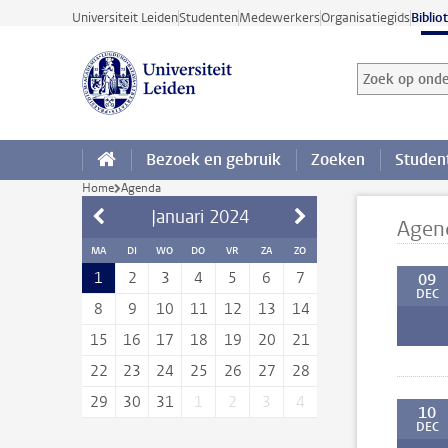
Ga direct naar de inhoud
Universiteit Leiden
Studenten
Medewerkers
Organisatiegids
Biblio
Zoek op onder
Zoekterm
Bezoek en gebruik
Zoeken
Studen
Home
Agenda
Januari
2024
Agen
MA
DI
WO
DO
VR
ZA
ZO
1
2
3
4
5
6
7
09
DEC
8
9
10
11
12
13
14
15
16
17
18
19
20
21
22
23
24
25
26
27
28
29
30
31
1
2
3
4
10
DEC