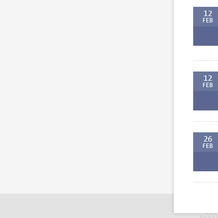
12
FEB
12
FEB
26
FEB