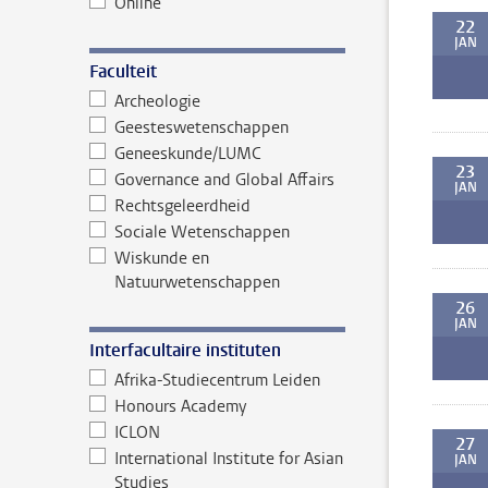
Online
22
JAN
Faculteit
Archeologie
Geesteswetenschappen
Geneeskunde/LUMC
23
Governance and Global Affairs
JAN
Rechtsgeleerdheid
Sociale Wetenschappen
Wiskunde en
Natuurwetenschappen
26
JAN
Interfacultaire instituten
Afrika-Studiecentrum Leiden
Honours Academy
ICLON
27
International Institute for Asian
JAN
Studies