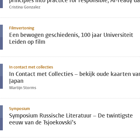
principles into practice for responsible, AI-ready d
Cristina Gonzalez
Filmvertoning
Een bewogen geschiedenis, 100 jaar Universiteit
Leiden op film
In contact met collecties
In Contact met Collecties – bekijk oude kaarten va
Japan
Martijn Storms
Symposium
Symposium Russische Literatuur – De twintigste
eeuw van de Tsjoekovski’s