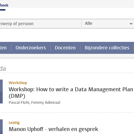
theek
werp of persoon en selecteer categorie
Alle
ten
Onderzoekers
Docenten
Bijzondere collecties
da
Workshop
Workshop: How to write a Data Management Plan
(DMP)
Pascal Flohr, Femmy Admiraal
Lezing
Manon Uphoff - verhalen en gesprek